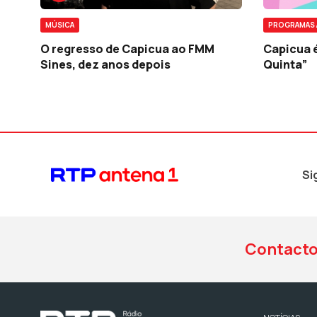
MÚSICA
PROGRAMAS 
O regresso de Capicua ao FMM
Capicua é
Sines, dez anos depois
Quinta”
Si
Contact