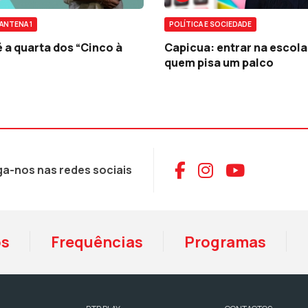
ANTENA 1
POLÍTICA E SOCIEDADE
 a quarta dos “Cinco à
Capicua: entrar na escol
quem pisa um palco
Aceder ao Face
Aceder ao I
Aceder 
ga-nos nas redes sociais
os
Frequências
Programas