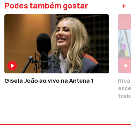
+
Podes também gostar
Gisela João ao vivo na Antena 1
Rica
asse
trab