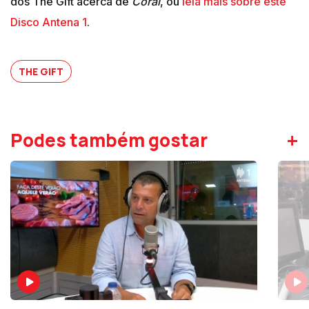
dos The Gift acerca de
Coral
, ou
leia mais sobre este
Disco Antena 1
.
THE GIFT
+
Podes também gostar