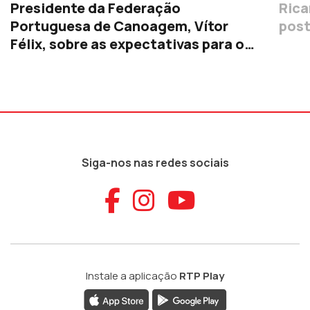
Presidente da Federação
Rica
Portuguesa de Canoagem, Vítor
post
Félix, sobre as expectativas para os
atletas
Siga-nos nas redes sociais
Aceder ao Faceb
Aceder ao Ins
Aceder ao
Instale a aplicação
RTP Play