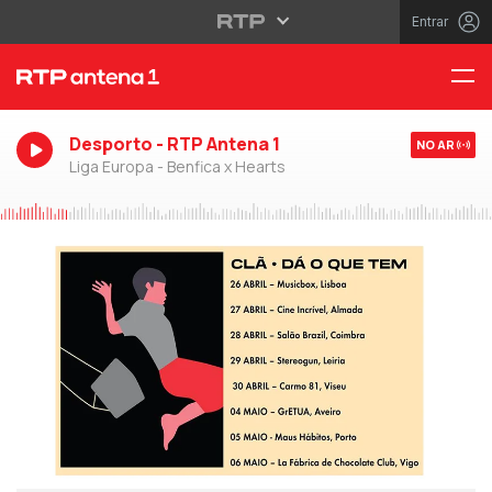
Entrar
Desporto - RTP Antena 1
NO AR
Liga Europa - Benfica x Hearts