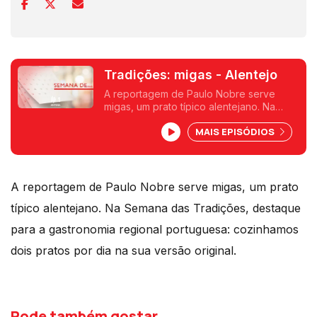
Tradições: migas - Alentejo
A reportagem de Paulo Nobre serve
migas, um prato típico alentejano. Na
Semana das Tradições destaque para a
MAIS EPISÓDIOS
gastronomia regional portuguesa.
Cozinhamos dois pratos por dia na sua
versão original.
A reportagem de Paulo Nobre serve migas, um prato
típico alentejano. Na Semana das Tradições, destaque
para a gastronomia regional portuguesa: cozinhamos
dois pratos por dia na sua versão original.
Pode também gostar