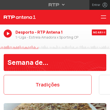
Entrar
Desporto - RTP Antena 1
NO AR
1.ª Liga - Estrela Amadora x Sporting CP
Semana de...
Tradições