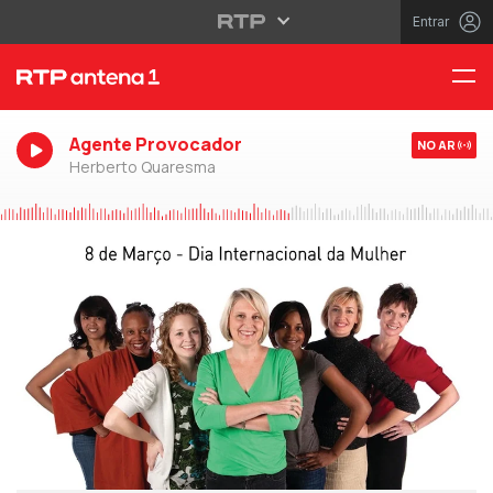
Entrar
Agente Provocador
NO AR
Herberto Quaresma