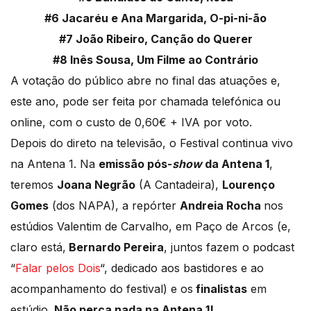
#6 Jacaréu e Ana Margarida, O-pi-ni-ão
#7 João Ribeiro, Canção do Querer
#8 Inês Sousa, Um Filme ao Contrário
A votação do público abre no final das atuações e,
este ano, pode ser feita por chamada telefónica ou
online, com o custo de 0,60€ + IVA por voto.
Depois do direto na televisão, o Festival continua vivo
na Antena 1. Na
emissão pós-
show
da Antena 1
,
teremos
Joana Negrão
(A Cantadeira),
Lourenço
Gomes
(dos NAPA), a repórter
Andreia Rocha
nos
estúdios Valentim de Carvalho, em Paço de Arcos (e,
claro está,
Bernardo Pereira
, juntos fazem o podcast
“
Falar pelos Dois
“, dedicado aos bastidores e ao
acompanhamento do festival) e os
finalistas
em
estúdio.
Não perca nada na Antena 1!