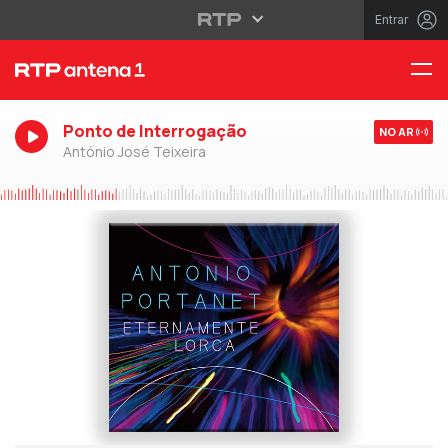
Entrar
Ponto de Interrogação
NO AR
António José Teixeira