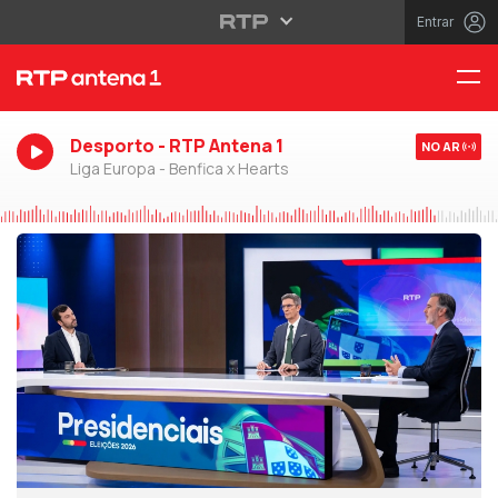
Entrar
Desporto - RTP Antena 1
NO AR
Liga Europa - Benfica x Hearts