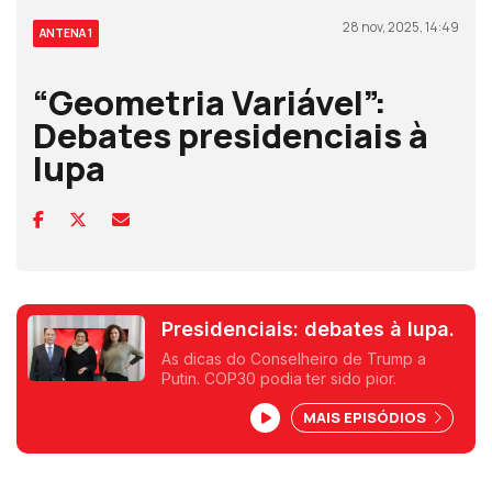
28 nov, 2025, 14:49
ANTENA 1
“Geometria Variável”:
Debates presidenciais à
lupa
Presidenciais: debates à lupa.
As dicas do Conselheiro de Trump a
Putin. COP30 podia ter sido pior.
MAIS EPISÓDIOS