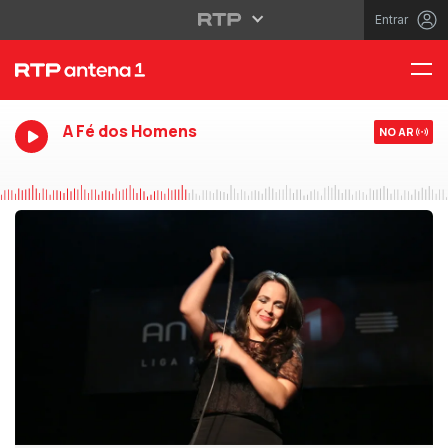
Entrar
A Fé dos Homens
NO AR