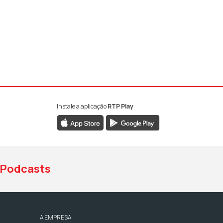
Instale a aplicação
RTP Play
book da RTP Antena 1
nstagram da RTP Antena 1
ao YouTube da RTP Antena 1
Podcasts
A EMPRESA