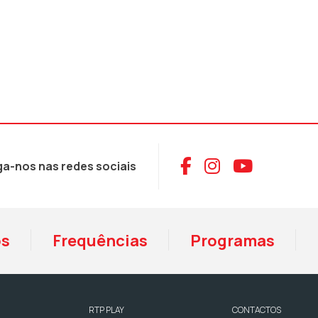
Aceder ao Face
Aceder ao I
Aceder 
ga-nos nas redes sociais
os
Frequências
Programas
RTP PLAY
CONTACTOS