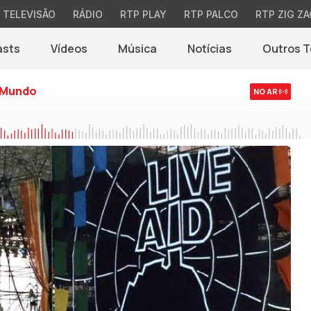
TELEVISÃO
RÁDIO
RTP PLAY
RTP PALCO
RTP ZIG ZA
asts
Vídeos
Música
Notícias
Outros 
(abre em nova jane
 Mundo
NO AR