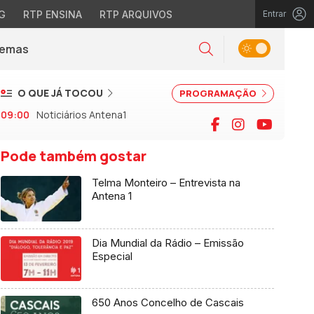
G
RTP ENSINA
RTP ARQUIVOS
Entrar
Alternar tema
Temas
la)
Pesquisar
O QUE JÁ TOCOU
PROGRAMAÇÃO
09:00
Noticiários Antena1
Facebook
Instagram
YouTu
Pode também gostar
Telma Monteiro – Entrevista na
Antena 1
Dia Mundial da Rádio – Emissão
Especial
650 Anos Concelho de Cascais