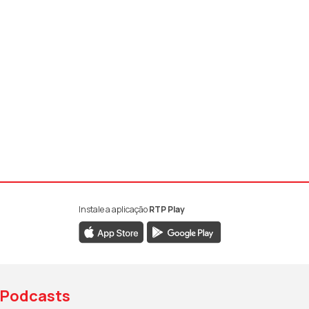
Instale a aplicação
RTP Play
book da RTP Antena 1
nstagram da RTP Antena 1
ao YouTube da RTP Antena 1
Podcasts