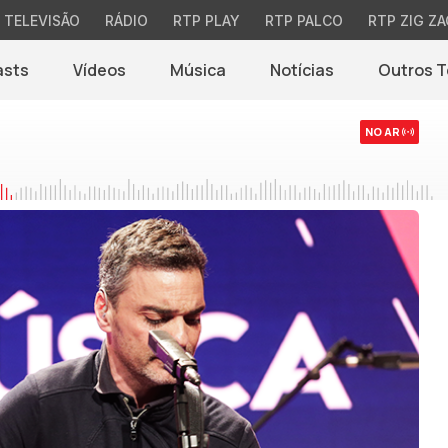
TELEVISÃO
RÁDIO
RTP PLAY
RTP PALCO
RTP ZIG ZA
asts
Vídeos
Música
Notícias
Outros 
(abre em nova jane
NO AR