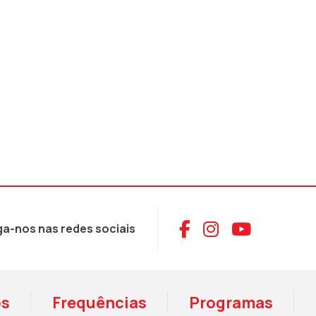
Aceder ao Face
Aceder ao I
Aceder 
ga-nos nas redes sociais
os
Frequências
Programas