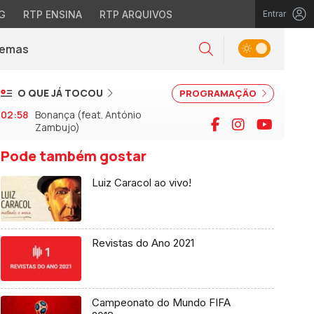
G
RTP ENSINA
RTP ARQUIVOS
Entrar
Alternar tema
Temas
la)
Pesquisar
O QUE JÁ TOCOU
PROGRAMAÇÃO
02:58
Bonança (feat. António
Facebook
Instagram
YouTu
Zambujo)
Pode também gostar
Luiz Caracol ao vivo!
Revistas do Ano 2021
Campeonato do Mundo FIFA