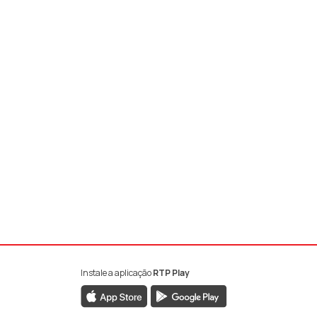
Instale a aplicação
RTP Play
book da RTP Antena 1
nstagram da RTP Antena 1
ao YouTube da RTP Antena 1