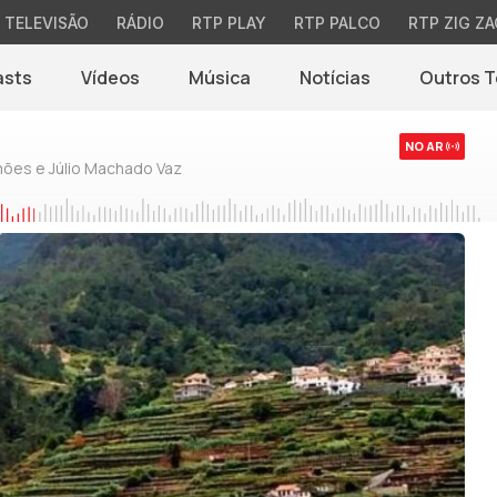
TELEVISÃO
RÁDIO
RTP PLAY
RTP PALCO
RTP ZIG ZA
asts
Vídeos
Música
Notícias
Outros 
(abre em nova jane
NO AR
mões e Júlio Machado Vaz