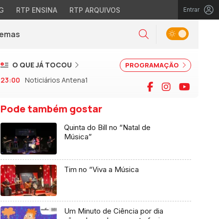
G
RTP ENSINA
RTP ARQUIVOS
Entrar
Alternar tema
Temas
la)
Pesquisar
O QUE JÁ TOCOU
PROGRAMAÇÃO
23:00
Noticiários Antena1
Facebook
Instagram
YouTu
Pode também gostar
Quinta do Bill no “Natal de
Música”
Tim no “Viva a Música
Um Minuto de Ciência por dia