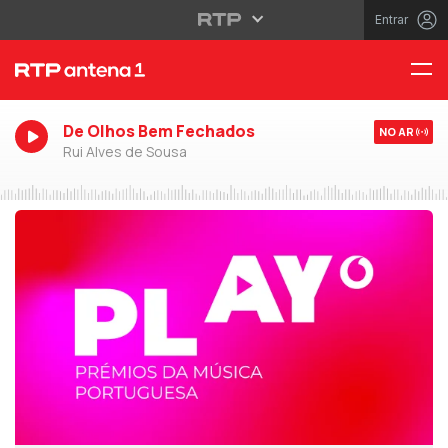
Entrar
De Olhos Bem Fechados
NO AR
Rui Alves de Sousa