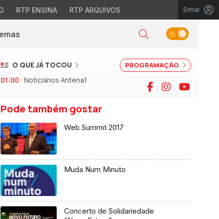
G
RTP ENSINA
RTP ARQUIVOS
Entrar
Alternar tema
Temas
la)
Pesquisar
O QUE JÁ TOCOU
PROGRAMAÇÃO
01:00
Noticiários Antena1
Facebook
Instagram
YouTu
Pode também gostar
Web Summit 2017
Muda Num Minuto
Concerto de Solidariedade