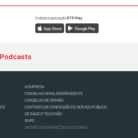
Instale a aplicação
RTP Play
book da RTP Antena 1
nstagram da RTP Antena 1
ao YouTube da RTP Antena 1
Podcasts
A EMPRESA
CONSELHO GERAL INDEPENDENTE
CONSELHO DE OPINIÃO
NTE
CONTRATO DE CONCESSÃO DO SERVIÇO PÚBLICO
DE RÁDIO E TELEVISÃO
RGPD
GESTÃO DAS DEFINIÇÕES DE COOKIES