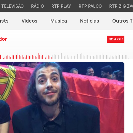
TELEVISÃO
RÁDIO
RTP PLAY
RTP PALCO
RTP ZIG ZA
asts
Vídeos
Música
Notícias
Outros 
(abre em nova jane
dor
NO AR