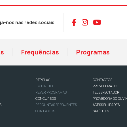
Aceder ao Face
Aceder ao I
Aceder 
ga-nos nas redes sociais
os
Frequências
Programas
RTP PLAY
CONTACTOS
EM DIRETO
PROVEDORA DO
REVER PROGRAMAS
TELESPECTADOR
CONCURSOS
PROVEDORA DO OUVI
S
PERGUNTAS FREQUENTES
ACESSIBILIDADES
CONTACTOS
SATÉLITES