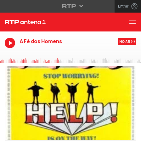
Entrar
A Fé dos Homens
NO AR