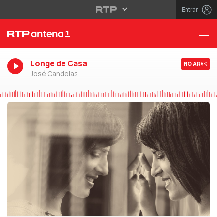
Entrar
Longe de Casa
NO AR
José Candeias