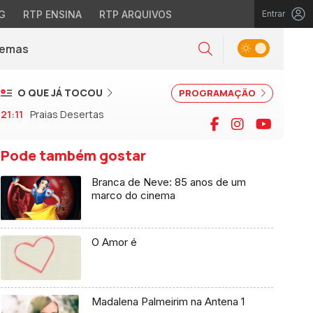
G
RTP ENSINA
RTP ARQUIVOS
Entrar
Alternar tema
Temas
la)
Pesquisar
O QUE JÁ TOCOU
PROGRAMAÇÃO
21:11
Praias Desertas
Facebook
Instagram
YouTu
Pode também gostar
Branca de Neve: 85 anos de um
marco do cinema
O Amor é
Madalena Palmeirim na Antena 1