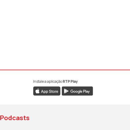
Instale a aplicação
RTP Play
book da RTP Antena 1
nstagram da RTP Antena 1
ao YouTube da RTP Antena 1
Podcasts