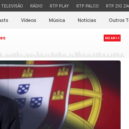
TELEVISÃO
RÁDIO
RTP PLAY
RTP PALCO
RTP ZIG ZA
asts
Vídeos
Música
Notícias
Outros 
(abre em nova jane
es
NO AR