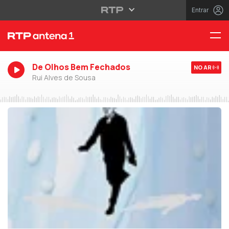
Entrar
De Olhos Bem Fechados
NO AR
Rui Alves de Sousa