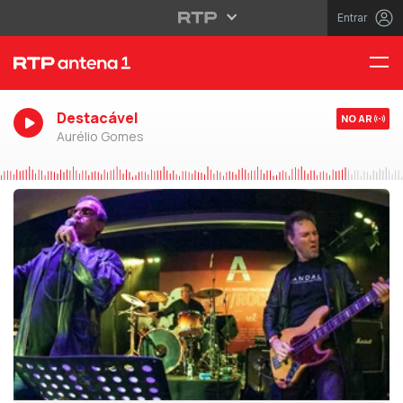
Entrar
Destacável
NO AR
Aurélio Gomes