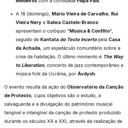
Medeiros
com a convidada
Filipa Pais
.
A 18 (domingo),
Mário Vieira de Carvalho
,
Rui
Vieira Nery
e
Salwa Castelo-Branco
apresentam o colóquio "
Música & Conflito
",
seguido de
Kantata
do Tecto Incerto
pela
Casa
da Achada
, um espetáculo comunitário sobre a
crise da habitação. O último momento é
The Way
to Liberation
, concerto de jazz contemporâneo e
música folk da Ucrânia, por
Àvdysh
.
O evento resulta da ação do
Observatório da Canção
de Protesto
, cujos objetivos são o estudo, a
salvaguarda e a divulgação do património musical
tangível e intangível da canção de protesto produzido
durante os séculos XX e XXI, através da realização de