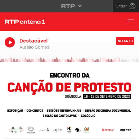
Entrar
Destacável
NO AR
Aurélio Gomes