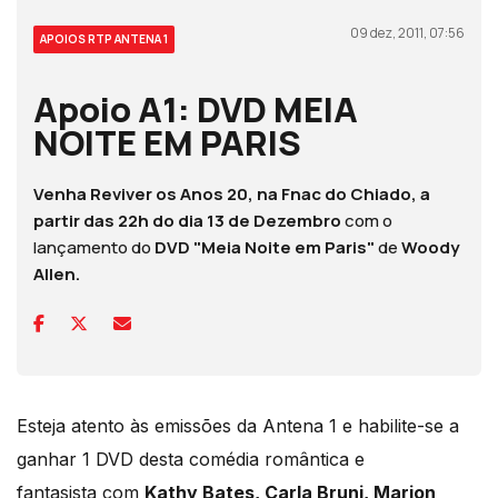
09 dez, 2011, 07:56
APOIOS RTP ANTENA 1
Apoio A1: DVD MEIA
NOITE EM PARIS
Venha Reviver os
Anos 20, na Fnac do Chiado, a
partir das 22h do dia 13 de Dezembro
com o
lançamento do
DVD "Meia Noite em Paris"
de
Woody
Allen.
Esteja atento às emissões da Antena 1 e habilite-se a
ganhar 1 DVD desta comédia romântica e
fantasista com
Kathy Bates, Carla Bruni, Marion