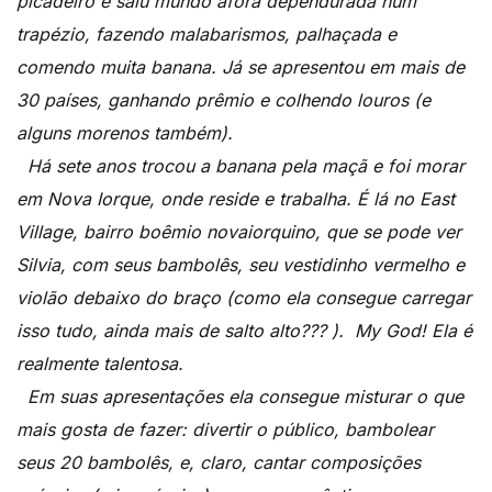
picadeiro e saiu mundo afora dependurada num
trapézio, fazendo malabarismos, palhaçada e
comendo muita banana. Já se apresentou em mais de
30 países, ganhando prêmio e colhendo louros (e
alguns morenos também).
Há sete anos trocou a banana pela maçã e foi morar
em Nova Iorque, onde reside e trabalha. É lá no East
Village, bairro boêmio novaiorquino, que se pode ver
Silvia, com seus bambolês, seu vestidinho vermelho e
violão debaixo do braço (como ela consegue carregar
isso tudo, ainda mais de salto alto??? ). My God! Ela é
realmente talentosa.
Em suas apresentações ela consegue misturar o que
mais gosta de fazer: divertir o público, bambolear
seus 20 bambolês, e, claro, cantar composições