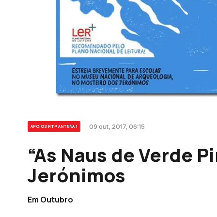
09 out, 2017, 06:15
APOIOS RTP ANTENA 1
“As Naus de Verde P
Jerónimos
Em Outubro