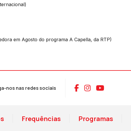
ternacional)
dora em Agosto do programa A Capella, da RTP)
Aceder ao Face
Aceder ao I
Aceder 
ga-nos nas redes sociais
os
Frequências
Programas