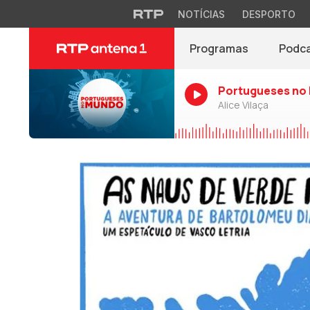
NOTÍCIAS
DESPORTO
Programas
Podc
Portugueses no
Alice Vilaça