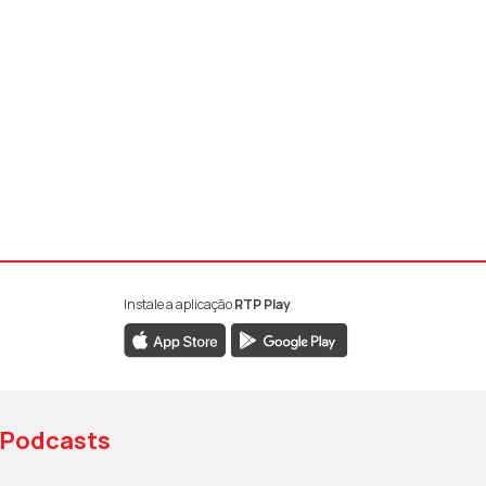
Instale a aplicação
RTP Play
book da RTP Antena 1
nstagram da RTP Antena 1
ao YouTube da RTP Antena 1
Podcasts