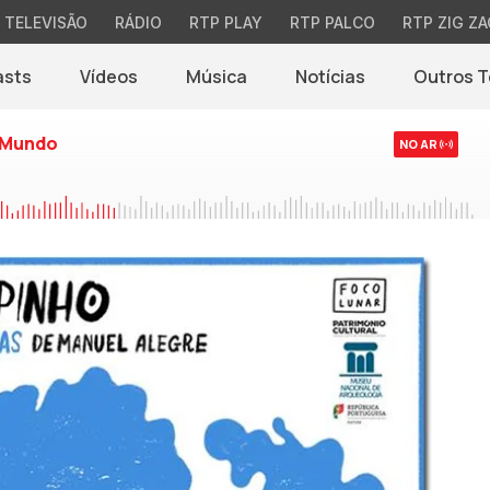
TELEVISÃO
RÁDIO
RTP PLAY
RTP PALCO
RTP ZIG ZA
asts
Vídeos
Música
Notícias
Outros 
(abre em nova jane
 Mundo
NO AR