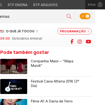
G
RTP ENSINA
RTP ARQUIVOS
Entrar
Alternar tema
Temas
la)
Pesquisar
O QUE JÁ TOCOU
PROGRAMAÇÃO
09:00
Noticiários Antena1
Facebook
Instagram
YouTu
Pode também gostar
Companhia Maior – “Mapa
Mundi”
Festival Caixa Alfama 2016 (2º
Dia)
Filme A1: A Dama de Ferro