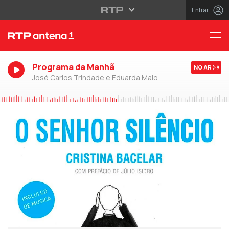
Entrar
Programa da Manhã
NO AR
José Carlos Trindade e Eduarda Maio