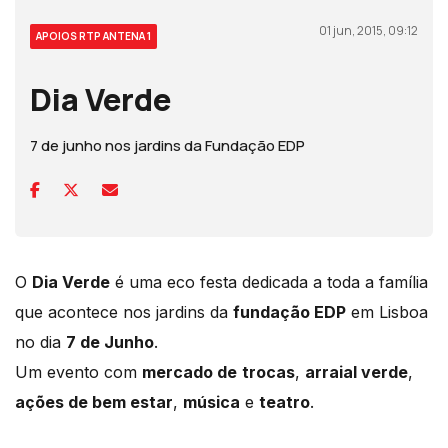
01 jun, 2015, 09:12
APOIOS RTP ANTENA 1
Dia Verde
7 de junho nos jardins da Fundação EDP
O
Dia Verde
é uma eco festa dedicada a toda a família
que acontece nos jardins da
fundação EDP
em Lisboa
no dia
7 de Junho
.
Um evento com
mercado de
trocas
,
arraial verde
,
ações de bem estar
,
música
e
teatro
.