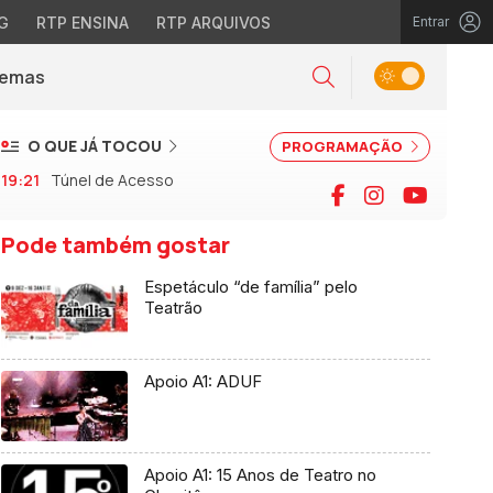
G
RTP ENSINA
RTP ARQUIVOS
Entrar
Alternar tema
Temas
la)
Pesquisar
O QUE JÁ TOCOU
PROGRAMAÇÃO
19:21
Túnel de Acesso
Facebook
Instagram
YouTu
Pode também gostar
Espetáculo “de família” pelo
Teatrão
Apoio A1: ADUF
Apoio A1: 15 Anos de Teatro no