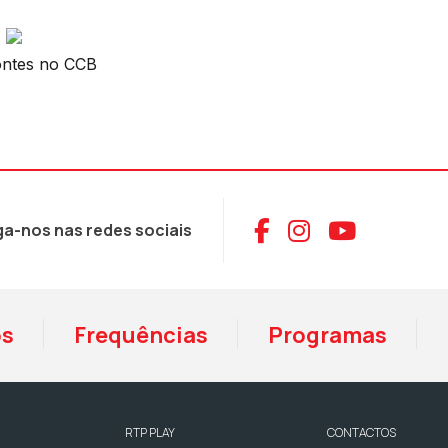
ontes no CCB
Aceder ao Face
Aceder ao I
Aceder 
ga-nos nas redes sociais
os
Frequências
Programas
RTP PLAY
CONTACTOS