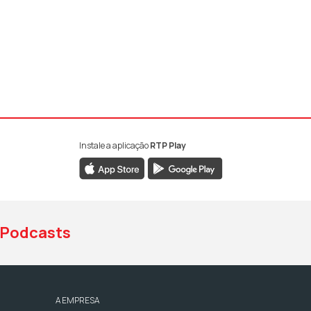
Instale a aplicação
RTP Play
book da RTP Antena 1
nstagram da RTP Antena 1
ao YouTube da RTP Antena 1
Podcasts
A EMPRESA