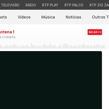
TELEVISÃO
RÁDIO
RTP PLAY
RTP PALCO
RTP ZIG ZA
asts
Vídeos
Música
Notícias
Outros 
(abre em nova jane
Antena 1
NO AR
a x Hearts