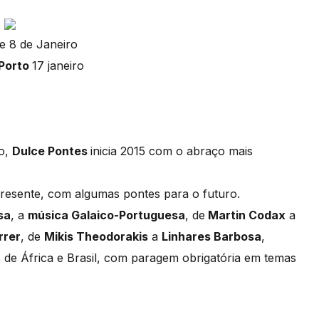
 e 8 de Janeiro
 Porto
17 janeiro
do,
Dulce Pontes
inicia 2015 com o abraço mais
resente, com algumas pontes para o futuro.
sa
, a
música Galaico-Portuguesa
, de
Martin Codax
a
rrer
, de
Mikis Theodorakis
a
Linhares Barbosa
,
as de África e Brasil, com paragem obrigatória em temas