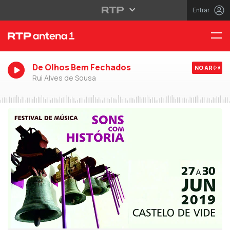
Entrar
De Olhos Bem Fechados
NO AR
Rui Alves de Sousa