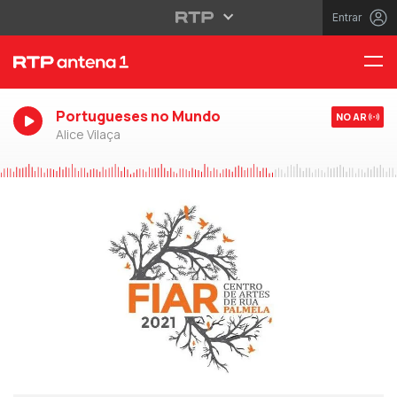
Entrar
Portugueses no Mundo
NO AR
Alice Vilaça