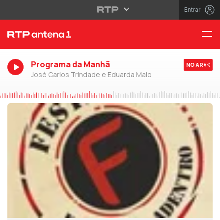
Entrar
Programa da Manhã
NO AR
José Carlos Trindade e Eduarda Maio