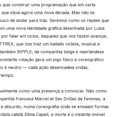
ous quis construir uma programação que em certa
val que inicia agora uma nova década. Mas não se
pouco de andar para trás. Seremos como os répteis que
m uma nova identidade gráfica desenhada por Luísa
por falar em ciclos, daqueles que nos fazem avançar,
REX, que nos traz um bailado ciclista, musical e
 também RIPPLE, da companhia belga e neerlandesa
nstante rotação gera um jogo físico e coreográfico
to é neutro — cada ação desencadeia ondas,
 tempo.
tavelmente como uma presença a convocar. Não como
anhia francesa Marcel et Ses Drôles de Femmes, a
 e absurdo, numa coreografia onde se ensaiam formas
ta catalã Sílvia Capell, a morte é o instante imóvel