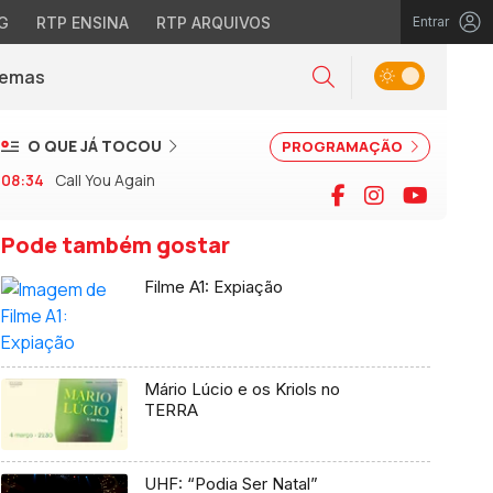
G
RTP ENSINA
RTP ARQUIVOS
Entrar
Alternar tema
Temas
la)
Pesquisar
O QUE JÁ TOCOU
PROGRAMAÇÃO
08:34
Call You Again
Facebook
Instagram
YouTu
Pode também gostar
Filme A1: Expiação
Mário Lúcio e os Kriols no
TERRA
UHF: “Podia Ser Natal”