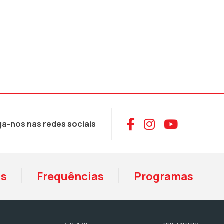
Aceder ao Face
Aceder ao I
Aceder 
ga-nos nas redes sociais
os
Frequências
Programas