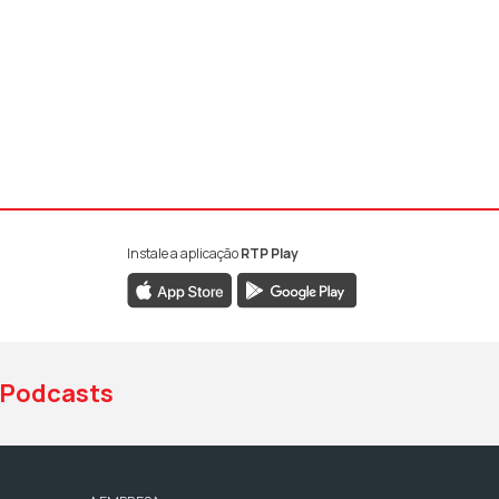
Instale a aplicação
RTP Play
book da RTP Antena 1
nstagram da RTP Antena 1
ao YouTube da RTP Antena 1
Podcasts