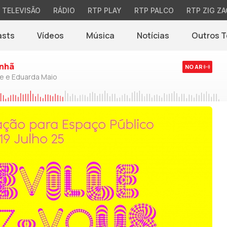
TELEVISÃO
RÁDIO
RTP PLAY
RTP PALCO
RTP ZIG ZA
asts
Vídeos
Música
Notícias
Outros 
(abre em nova jane
nhã
NO AR
de e Eduarda Maio