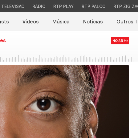
TELEVISÃO
RÁDIO
RTP PLAY
RTP PALCO
RTP ZIG ZA
asts
Vídeos
Música
Notícias
Outros 
(abre em nova jane
es
NO AR