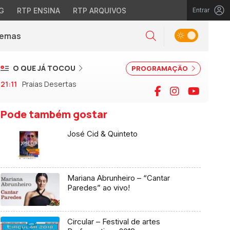
G
RTP ENSINA
RTP ARQUIVOS
Entrar
Alternar tema
Temas
la)
Pesquisar
O QUE JÁ TOCOU
PROGRAMAÇÃO
21:11
Praias Desertas
Facebook
Instagram
YouTu
Pode também gostar
José Cid & Quinteto
Mariana Abrunheiro – “Cantar
Paredes” ao vivo!
Circular – Festival de artes