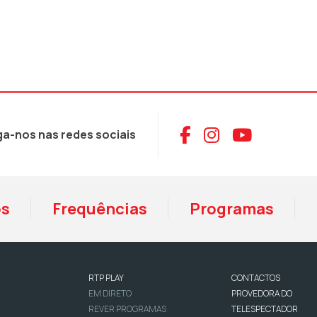
Aceder ao Face
Aceder ao I
Aceder 
ga-nos nas redes sociais
os
Frequências
Programas
RTP PLAY
CONTACTOS
EM DIRETO
PROVEDORA DO
REVER PROGRAMAS
TELESPECTADOR