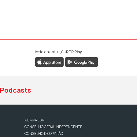
Instale a aplicação
RTP Play
book da RTP Antena 1
nstagram da RTP Antena 1
ao YouTube da RTP Antena 1
Podcasts
A EMPRESA
CONSELHO GERAL INDEPENDENTE
CONSELHO DE OPINIÃO