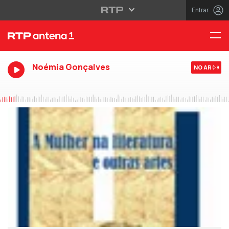
Entrar
Noémia Gonçalves
NO AR