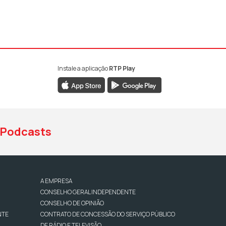
Instale a aplicação
RTP Play
book da RTP Antena 1
nstagram da RTP Antena 1
ao YouTube da RTP Antena 1
Podcasts
A EMPRESA
CONSELHO GERAL INDEPENDENTE
CONSELHO DE OPINIÃO
NTE
CONTRATO DE CONCESSÃO DO SERVIÇO PÚBLICO
DE RÁDIO E TELEVISÃO