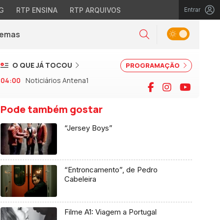
G
RTP ENSINA
RTP ARQUIVOS
Entrar
Alternar tema
Temas
la)
Pesquisar
O QUE JÁ TOCOU
PROGRAMAÇÃO
04:00
Noticiários Antena1
Facebook
Instagram
YouTu
Pode também gostar
“Jersey Boys”
“Entroncamento”, de Pedro
Cabeleira
Filme A1: Viagem a Portugal