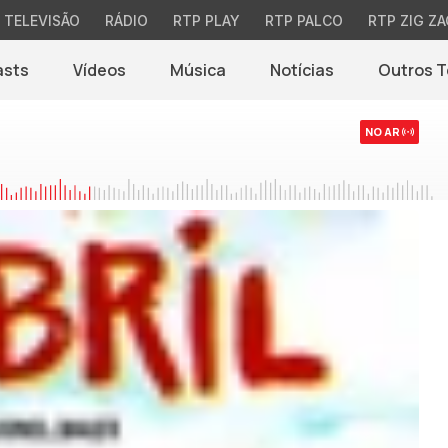
TELEVISÃO
RÁDIO
RTP PLAY
RTP PALCO
RTP ZIG ZA
asts
Vídeos
Música
Notícias
Outros 
(abre em nova jane
NO AR