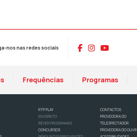
Aceder ao Face
Aceder ao I
Aceder 
ga-nos nas redes sociais
os
Frequências
Programas
RTP PLAY
CONTACTOS
EM DIRETO
PROVEDORA DO
REVER PROGRAMAS
TELESPECTADOR
CONCURSOS
PROVEDORA DO OUVI
S
PERGUNTAS FREQUENTES
ACESSIBILIDADES