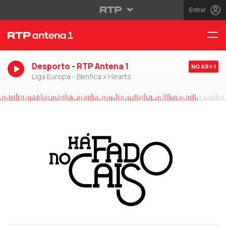
Entrar
Desporto - RTP Antena 1
NO AR
Liga Europa - Benfica x Hearts