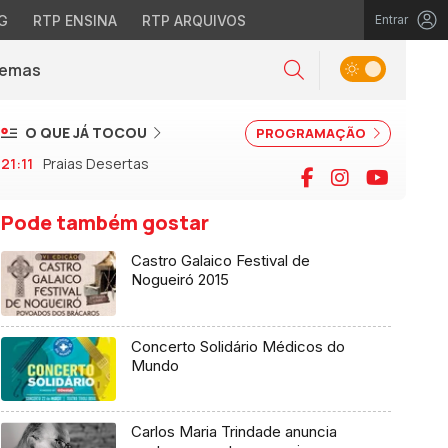
G
RTP ENSINA
RTP ARQUIVOS
Entrar
Alternar tema
Temas
la)
Pesquisar
O QUE JÁ TOCOU
PROGRAMAÇÃO
21:11
Praias Desertas
Facebook
Instagram
YouTu
Pode também gostar
Castro Galaico Festival de
Nogueiró 2015
Concerto Solidário Médicos do
Mundo
Carlos Maria Trindade anuncia