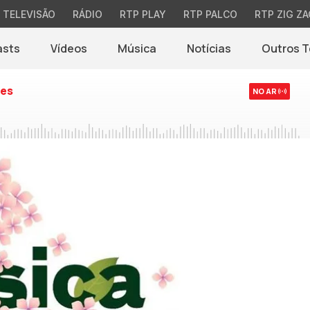
TELEVISÃO
RÁDIO
RTP PLAY
RTP PALCO
RTP ZIG ZA
asts
Vídeos
Música
Notícias
Outros 
(abre em nova jane
es
NO AR