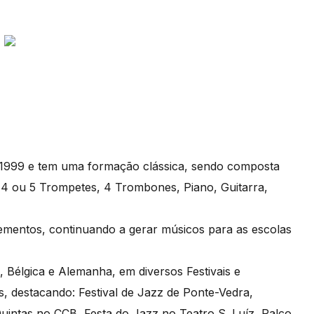
1999 e tem uma formação clássica, sendo composta
, 4 ou 5 Trompetes, 4 Trombones, Piano, Guitarra,
ementos, continuando a gerar músicos para as escolas
 Bélgica e Alemanha, em diversos Festivais e
s, destacando: Festival de Jazz de Ponte-Vedra,
uintas no CCB, Festa do Jazz no Teatro S. Luíz, Palco