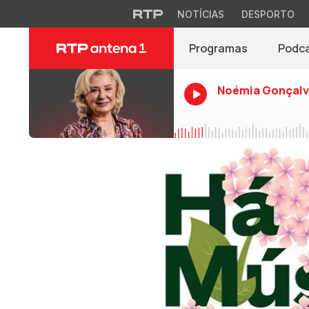
NOTÍCIAS
DESPORTO
Programas
Podc
Noémia Gonçalv