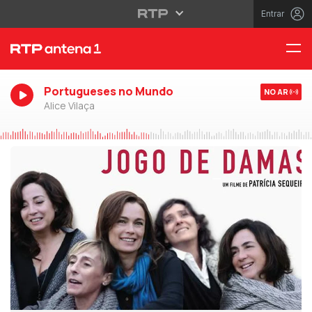
Entrar
Portugueses no Mundo
NO AR
Alice Vilaça