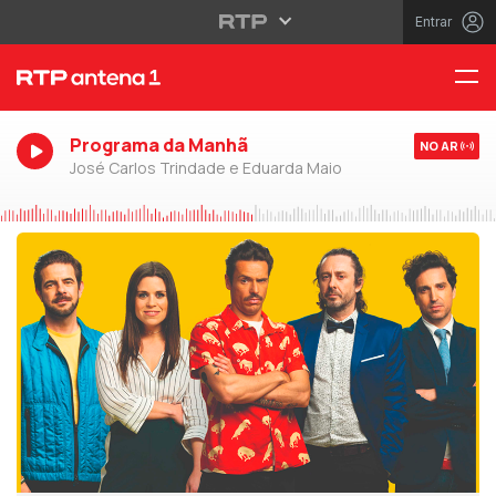
Entrar
Programa da Manhã
NO AR
José Carlos Trindade e Eduarda Maio