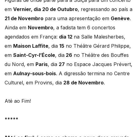
Figuras de onde parte para a Suíça para um concerto
em
Vernier, dia 20 de Outubro
, regressando ao país a
21 de Novembro
para uma apresentação em
Genève
.
Ainda em
Novembro
, a fadista tem 6 concertos
agendados em França:
dia 12
na Salle Malesherbes,
em
Maison Laffite
, dia
15
no Théâtre Gérard Philippe,
em
Saint-Cyr-l’École
, dia
26
no Théâtre des Bouffes
du Nord, em
Paris
, dia
27
no Espace Jacques Prévert,
em
Aulnay-sous-bois
. A digressão termina no Centre
Culturel, em Provins, dia
28 de Novembro
.
Até ao Fim!
*****