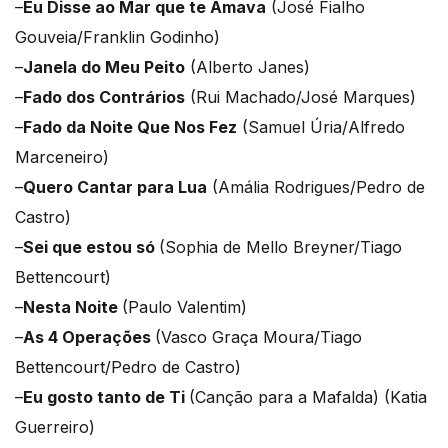
–
Eu Disse ao Mar que te Amava
(José Fialho
Gouveia/Franklin Godinho)
–
Janela do Meu Peito
(Alberto Janes)
–
Fado dos Contrários
(Rui Machado/José Marques)
–
Fado da Noite Que Nos Fez
(Samuel Úria/Alfredo
Marceneiro)
–
Quero Cantar para Lua
(Amália Rodrigues/Pedro de
Castro)
–
Sei que estou só
(Sophia de Mello Breyner/Tiago
Bettencourt)
–
Nesta Noite
(Paulo Valentim)
–
As 4 Operações
(Vasco Graça Moura/Tiago
Bettencourt/Pedro de Castro)
–
Eu gosto tanto de Ti
(Canção para a Mafalda) (Katia
Guerreiro)