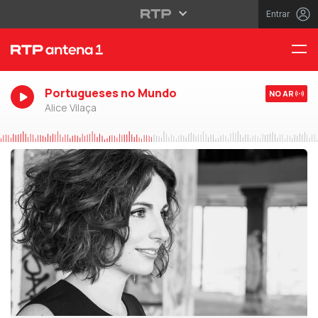
Entrar
Portugueses no Mundo
NO AR
Alice Vilaça