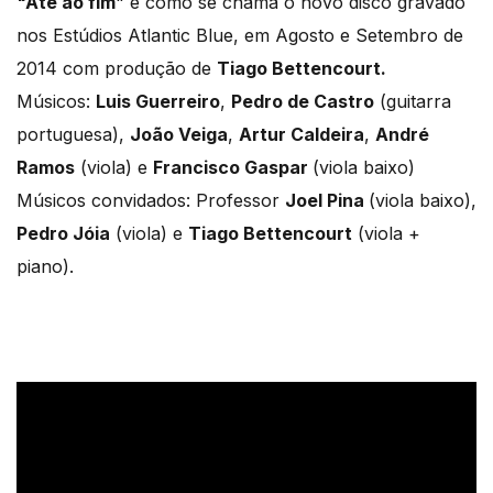
"Até ao fim
" é como se chama o novo disco gravado
nos Estúdios Atlantic Blue, em Agosto e Setembro de
2014 com produção de
Tiago Bettencourt.
Músicos:
Luis Guerreiro
,
Pedro de Castro
(guitarra
portuguesa),
João Veiga
,
Artur Caldeira
,
André
Ramos
(viola) e
Francisco Gaspar
(viola baixo)
Músicos convidados: Professor
Joel Pina
(viola baixo),
Pedro Jóia
(viola) e
Tiago Bettencourt
(viola +
piano).