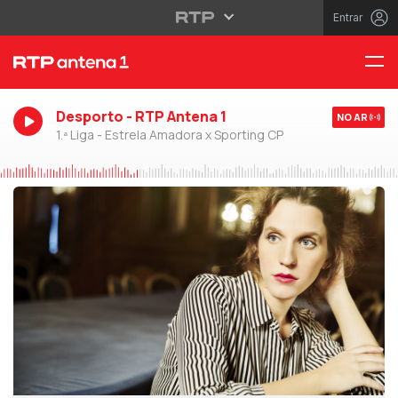
Entrar
Desporto - RTP Antena 1
NO AR
1.ª Liga - Estrela Amadora x Sporting CP