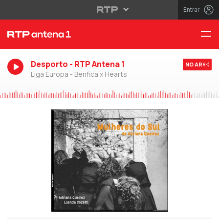
Entrar
Desporto - RTP Antena 1
NO AR
Liga Europa - Benfica x Hearts