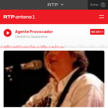
Entrar
Agente Provocador
NO AR
Herberto Quaresma