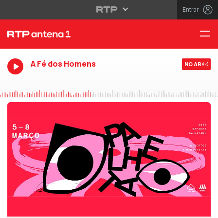
Entrar
A Fé dos Homens
NO AR