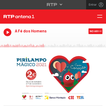
Entrar
A Fé dos Homens
NO AR