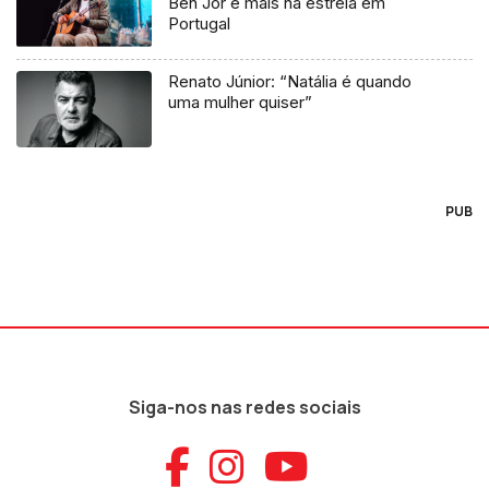
Ben Jor e mais na estreia em
Portugal
Renato Júnior: “Natália é quando
uma mulher quiser”
PUB
Siga-nos nas redes sociais
Aceder ao Faceb
Aceder ao Ins
Aceder ao