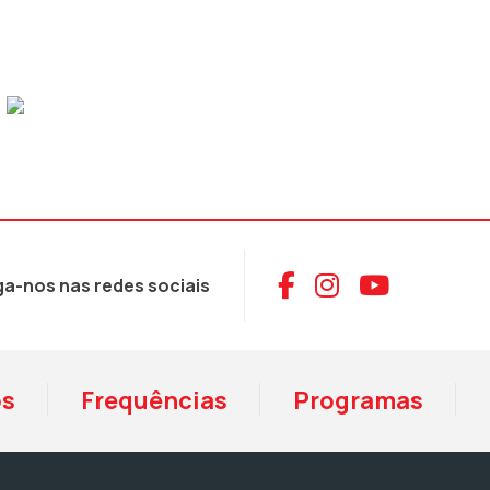
Aceder ao Face
Aceder ao I
Aceder 
ga-nos nas redes sociais
os
Frequências
Programas