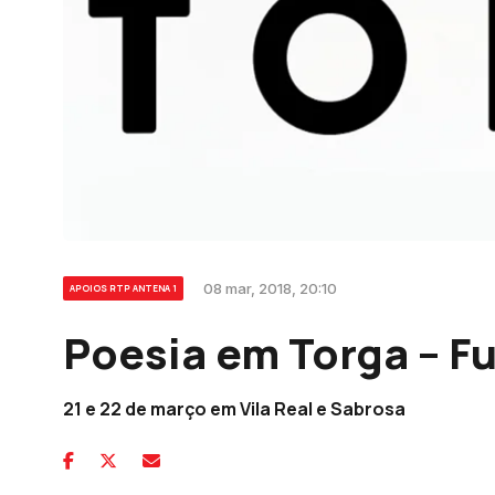
08 mar, 2018, 20:10
APOIOS RTP ANTENA 1
Poesia em Torga – F
21 e 22 de março em Vila Real e Sabrosa