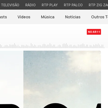
TELEVISÃO
RÁDIO
RTP PLAY
RTP PALCO
RTP ZIG ZA
asts
Vídeos
Música
Notícias
Outros 
(abre em nova jane
NO AR