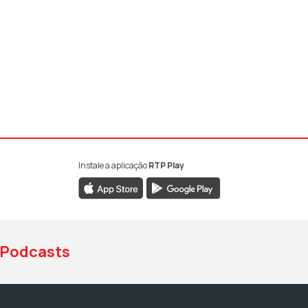
Instale a aplicação
RTP Play
book da RTP Antena 1
nstagram da RTP Antena 1
ao YouTube da RTP Antena 1
Podcasts