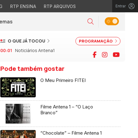
G
RTP ENSINA
RTP ARQUIVOS
Entrar
Alternar tema
Temas
la)
Pesquisar
O QUE JÁ TOCOU
PROGRAMAÇÃO
00:01
Noticiários Antena1
Facebook
Instagram
YouTu
Pode também gostar
O Meu Primeiro FITEI
Filme Antena 1 – “O Laço
Branco”
“Chocolate” – Filme Antena 1