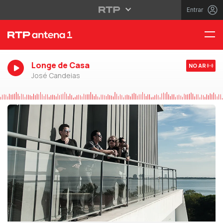
Entrar
Longe de Casa
NO AR
José Candeias