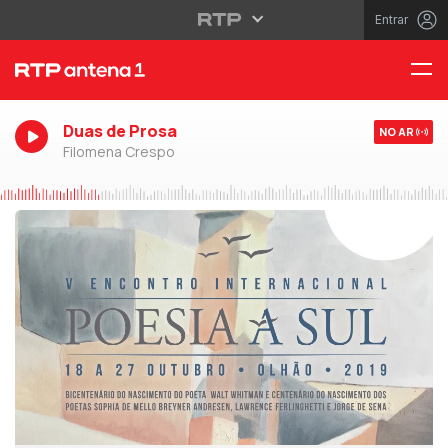
Entrar
Duas de Prosa
NO AR
Filomena Crespo