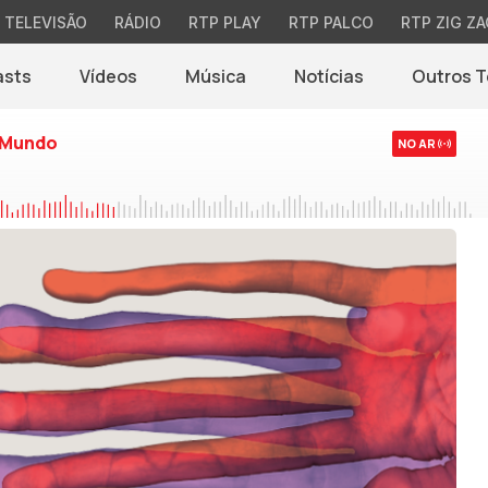
TELEVISÃO
RÁDIO
RTP PLAY
RTP PALCO
RTP ZIG ZA
asts
Vídeos
Música
Notícias
Outros 
(abre em nova jane
 Mundo
NO AR