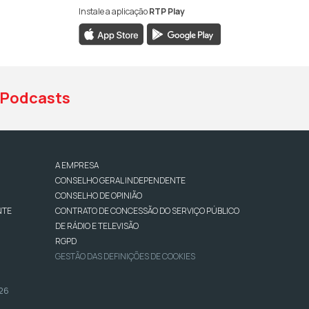
Instale a aplicação
RTP Play
book da RTP Antena 1
nstagram da RTP Antena 1
ao YouTube da RTP Antena 1
Podcasts
A EMPRESA
CONSELHO GERAL INDEPENDENTE
CONSELHO DE OPINIÃO
NTE
CONTRATO DE CONCESSÃO DO SERVIÇO PÚBLICO
DE RÁDIO E TELEVISÃO
RGPD
GESTÃO DAS DEFINIÇÕES DE COOKIES
026