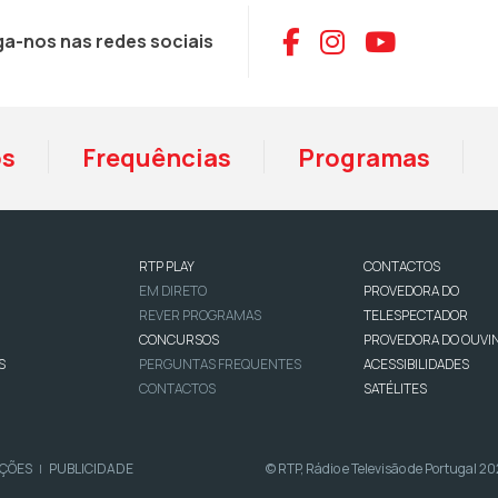
Aceder ao Face
Aceder ao I
Aceder 
ga-nos nas redes sociais
os
Frequências
Programas
RTP PLAY
CONTACTOS
EM DIRETO
PROVEDORA DO
REVER PROGRAMAS
TELESPECTADOR
CONCURSOS
PROVEDORA DO OUVI
S
PERGUNTAS FREQUENTES
ACESSIBILIDADES
CONTACTOS
SATÉLITES
IÇÕES
PUBLICIDADE
© RTP, Rádio e Televisão de Portugal 2
|