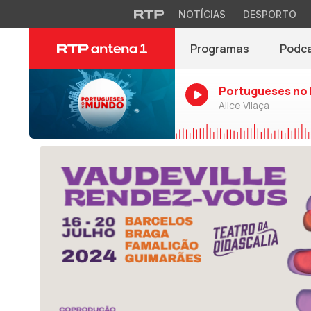
NOTÍCIAS
DESPORTO
Programas
Podc
Portugueses no
Alice Vilaça