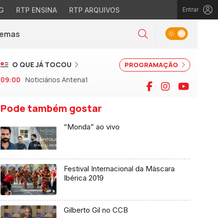
G
RTP ENSINA
RTP ARQUIVOS
Entrar
Alternar tema
Temas
la)
Pesquisar
O QUE JÁ TOCOU
PROGRAMAÇÃO
09:00
Noticiários Antena1
Facebook
Instagram
YouTu
Pode também gostar
“Monda” ao vivo
Festival Internacional da Máscara
Ibérica 2019
Gilberto Gil no CCB