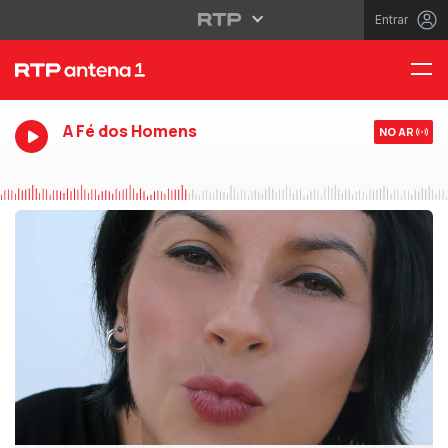
Entrar
A Fé dos Homens
NO AR