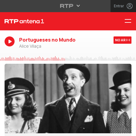
Entrar
Portugueses no Mundo
NO AR
Alice Vilaça